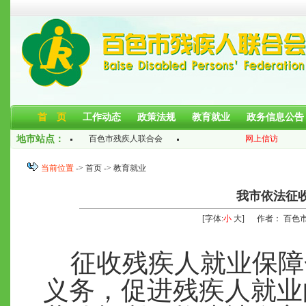
首 页
工作动态
政策法规
教育就业
政务信息公告
地市站点：
百色市残疾人联合会
网上信访
当前位置
->
首页
-> 教育就业
我市依法征
[字体:
小
大
] 作者： 百色
征收残疾人就业保障
义务，促进残疾人就业