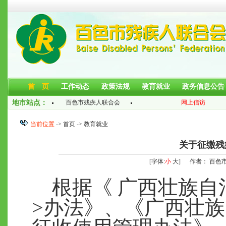
首 页
工作动态
政策法规
教育就业
政务信息公告
地市站点：
百色市残疾人联合会
网上信访
当前位置
->
首页
-> 教育就业
关于征缴残
[字体:
小
大
] 作者： 百色
根据《 广西壮族自
>办法》、《广西壮